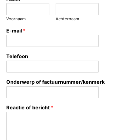
Voornaam
Achternaam
E-mail
*
Telefoon
Onderwerp of factuurnummer/kenmerk
f
Reactie of bericht
*
a
c
t
u
u