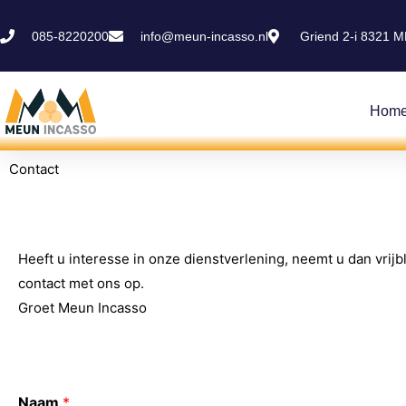
085-8220200
info@meun-incasso.nl
Griend 2-i 8321 M
Hom
Contact
Heeft u interesse in onze dienstverlening, neemt u dan vrijb
contact met ons op.
Groet Meun Incasso
Naam
*