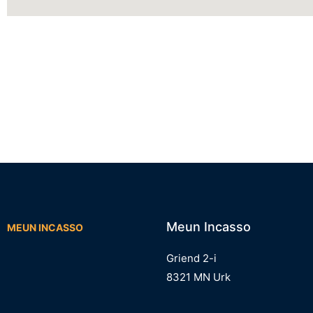
n
u
m
m
e
r
/
k
e
n
m
e
r
k
Meun Incasso
MEUN INCASSO
Griend 2-i
8321 MN Urk