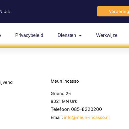
Vordering
N Urk
e
Privacybeleid
Diensten
Werkwijze
Meun Incasso
lijvend
Griend 2-i
8321 MN Urk
Telefoon 085-8220200
Email:
info@meun-incasso.nl