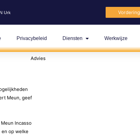
Vordering
N Urk
e
Privacybeleid
Diensten
Werkwijze
Advies
ogelijkheden
dert Meun, geef
t Meun Incasso
n en op welke