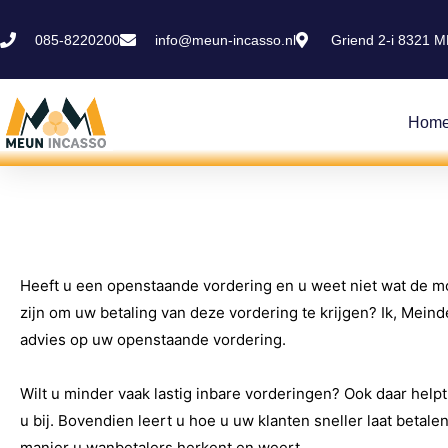
085-8220200
info@meun-incasso.nl
Griend 2-i 8321 M
Hom
Heeft u een openstaande vordering en u weet niet wat de m
zijn om uw betaling van deze vordering te krijgen? Ik, Mein
advies op uw openstaande vordering.
Wilt u minder vaak lastig inbare vorderingen? Ook daar help
u bij. Bovendien leert u hoe u uw klanten sneller laat betale
manier u wanbetalers herkent en weert.